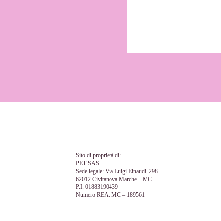
Sito di proprietà di:
PET SAS
Sede legale: Via Luigi Einaudi, 298
62012 Civitanova Marche – MC
P.I. 01883190439
Numero REA: MC – 189561