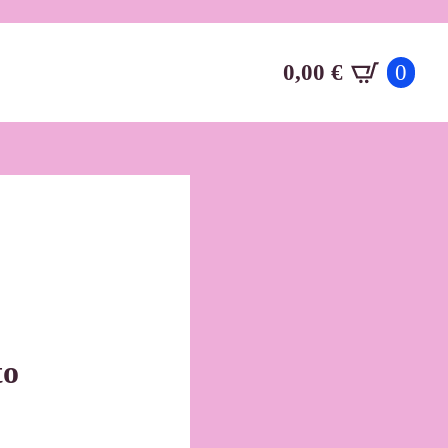
0,00
€
0
to